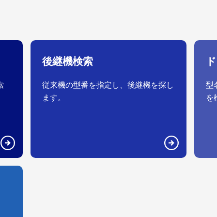
後継機検索
ド
索
従来機の型番を指定し、後継機を探し
型
ます。
を